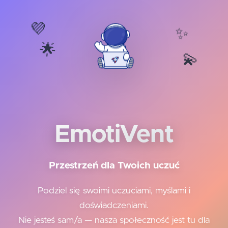
💜
✨
🌟
💫
EmotiVent
Przestrzeń dla Twoich uczuć
Podziel się swoimi uczuciami, myślami i
doświadczeniami.
Nie jesteś sam/a — nasza społeczność jest tu dla