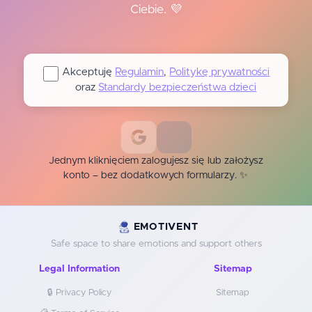
Ciebie. 💜
Akceptuję
Regulamin
,
Politykę prywatności
oraz
Standardy bezpieczeństwa dzieci
Jednym kliknięciem zalogujesz się lub założysz
konto – bez dodatkowych formularzy. ✨
EMOTIVENT
Safe space to share emotions and support others
Legal Information
Sitemap
🔒 Privacy Policy
Sitemap